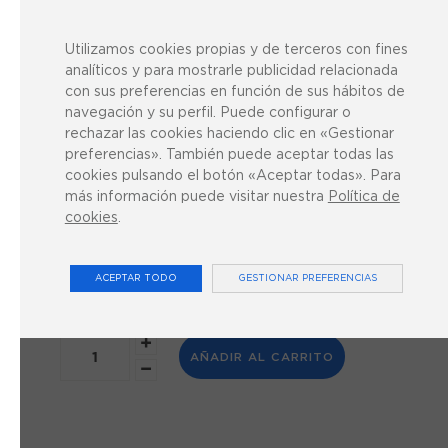
Camilla Bobath Montane
Utilizamos cookies propias y de terceros con fines
Taurus
analíticos y para mostrarle publicidad relacionada
con sus preferencias en función de sus hábitos de
3.756,61 €
navegación y su perfil. Puede configurar o
IVA INCLUIDO
rechazar las cookies haciendo clic en «Gestionar
preferencias». También puede aceptar todas las
Disponibilidad:
En Stock
cookies pulsando el botón «Aceptar todas». Para
2
Solo quedan
más información puede visitar nuestra
Política de
cookies
.
*
Tipo
ACEPTAR TODO
GESTIONAR PREFERENCIAS
AÑADIR AL CARRITO