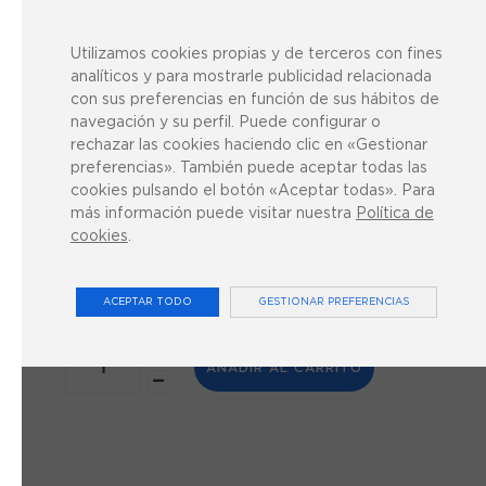
Electrodo flexible de
Utilizamos cookies propias y de terceros con fines
caucho
analíticos y para mostrarle publicidad relacionada
con sus preferencias en función de sus hábitos de
3,33 €
navegación y su perfil. Puede configurar o
IVA INCLUIDO
rechazar las cookies haciendo clic en «Gestionar
preferencias». También puede aceptar todas las
Disponibilidad:
En Stock
cookies pulsando el botón «Aceptar todas». Para
más información puede visitar nuestra
Política de
cookies
.
*
Tamaño:
4x6cm
6x8cm
8x12cm
ACEPTAR TODO
GESTIONAR PREFERENCIAS
AÑADIR AL CARRITO