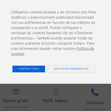
943 358 270
¿Podemos ayudarte?
Utilizamos cookies propias y de terceros con fines
analíticos y para mostrarle publicidad relacionada
con sus preferencias en función de sus hábitos de
navegación y su perfil. Puede configurar o
rechazar las cookies haciendo clic en «Gestionar
preferencias». También puede aceptar todas las
0
cookies pulsando el botón «Aceptar todas». Para
más información puede visitar nuestra
Política de
cookies
.
ACCESORIOS TERMOTERAPIA
ACEPTAR TODO
GESTIONAR PREFERENCIAS
Inicio
Consumibles
Accesorios Termoterapia
Envíos gratis
100% seguro
Contacto
a partir de 150€
943 358 270