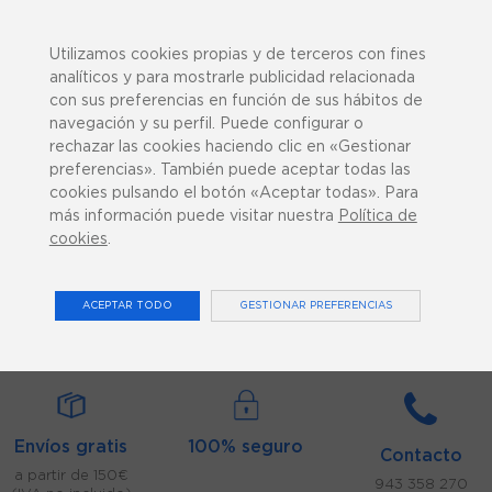
943 358 270
¿Podemos ayudarte?
Utilizamos cookies propias y de terceros con fines
analíticos y para mostrarle publicidad relacionada
con sus preferencias en función de sus hábitos de
navegación y su perfil. Puede configurar o
rechazar las cookies haciendo clic en «Gestionar
preferencias». También puede aceptar todas las
0
cookies pulsando el botón «Aceptar todas». Para
más información puede visitar nuestra
Política de
cookies
.
ACCESORIOS TERMOTERAPIA
ACEPTAR TODO
GESTIONAR PREFERENCIAS
Inicio
Consumibles
Accesorios Termoterapia
Envíos gratis
100% seguro
Contacto
a partir de 150€
943 358 270