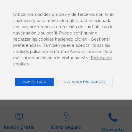
943 358 270
¿Podemos ayudarte?
Utilizamos cookies propias y de terceros con fines
analíticos y para mostrarle publicidad relacionada
con sus preferencias en función de sus hábitos de
navegación y su perfil. Puede configurar o
rechazar las cookies haciendo clic en «Gestionar
preferencias». También puede aceptar todas las
0
cookies pulsando el botón «Aceptar todas». Para
más información puede visitar nuestra
Política de
cookies
.
DIAGNÓSTICO
ACEPTAR TODO
GESTIONAR PREFERENCIAS
Inicio
Maquinaria y Mobiliario
Diagnóstico
Envíos gratis
100% seguro
Contacto