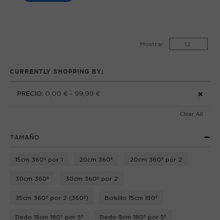
Mostrar:
CURRENTLY SHOPPING BY:
PRECIO:
0,00 € - 99,99 €
Clear All
TAMAÑO
15cm 360º por 1
20cm 360º
20cm 360º por 2
30cm 360º
30cm 360º por 2
35cm 360º por 2 (360º)
Bolsillo 15cm 180º
Dedo 15cm 180º por 5º
Dedo 9cm 180º por 5º