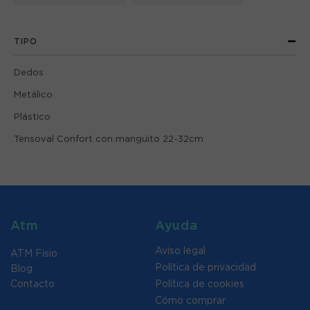
TIPO
Dedos
Metálico
Plástico
Tensoval Confort con manguito 22-32cm
Atm
Ayuda
Aviso legal
ATM Fisio
Política de privacidad
Blog
Contacto
Política de cookies
Cómo comprar