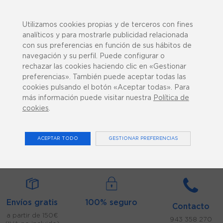
943 358 270
¿Podemos ayudarte?
Utilizamos cookies propias y de terceros con fines
analíticos y para mostrarle publicidad relacionada
con sus preferencias en función de sus hábitos de
navegación y su perfil. Puede configurar o
rechazar las cookies haciendo clic en «Gestionar
preferencias». También puede aceptar todas las
0
cookies pulsando el botón «Aceptar todas». Para
más información puede visitar nuestra
Política de
cookies
.
ACCESORIOS ELECTROTERAPIA
ACEPTAR TODO
GESTIONAR PREFERENCIAS
Inicio
Consumibles
Accesorios Electroterapia
Envíos gratis
100% seguro
Contacto
a partir de 150€
943 358 270