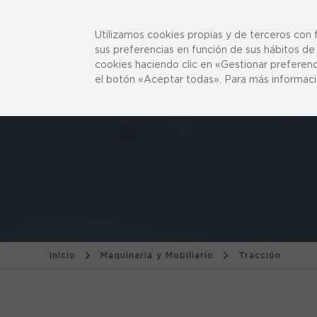
943 358 270
¿Podemos ayudarte?
Utilizamos cookies propias y de terceros con f
sus preferencias en función de sus hábitos de 
cookies haciendo clic en «Gestionar preferen
el botón «Aceptar todas». Para más informaci
Inicio
Maquinaria y Mobiliario
Tracción