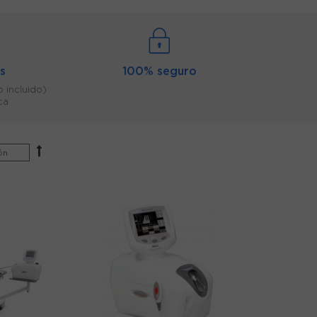
is
100% seguro
o incluido)
ca