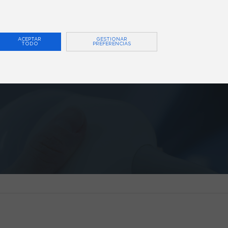
0
ACEPTAR
GESTIONAR
TODO
PREFERENCIAS
A® activ
Formación
Contacto
BLOG