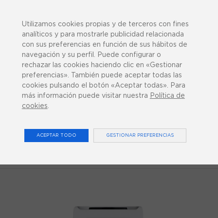
943 358 270
¿Podemos ayudarte?
Utilizamos cookies propias y de terceros con fines
analíticos y para mostrarle publicidad relacionada
con sus preferencias en función de sus hábitos de
navegación y su perfil. Puede configurar o
rechazar las cookies haciendo clic en «Gestionar
preferencias». También puede aceptar todas las
0
cookies pulsando el botón «Aceptar todas». Para
más información puede visitar nuestra
Política de
cookies
.
MAQUINARIA Y MOBILIARIO
ACEPTAR TODO
GESTIONAR PREFERENCIAS
Inicio
Maquinaria y Mobiliario
Presoterapia CARE
PUMP | ADVANCED Line SET MOVE 8 PRO