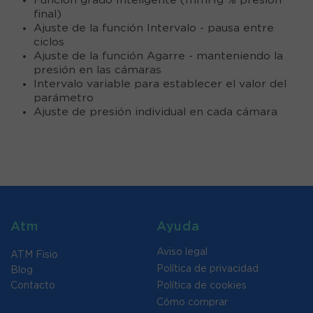
Función grado Inteligente (mmHg % presión
final)
Ajuste de la función Intervalo - pausa entre
ciclos
Ajuste de la función Agarre - manteniendo la
presión en las cámaras
Intervalo variable para establecer el valor del
parámetro
Ajuste de presión individual en cada cámara
Atm
Ayuda
Aviso legal
ATM Fisio
Política de privacidad
Blog
Contacto
Política de cookies
Cómo comprar