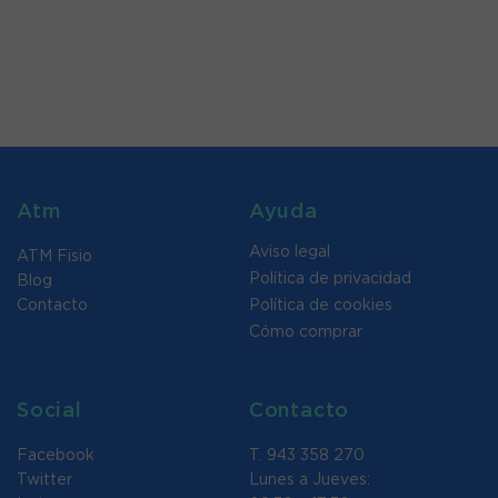
Atm
Ayuda
Aviso legal
ATM Fisio
Política de privacidad
Blog
Contacto
Política de cookies
Cómo comprar
Social
Contacto
Facebook
T. 943 358 270
Twitter
Lunes a Jueves: