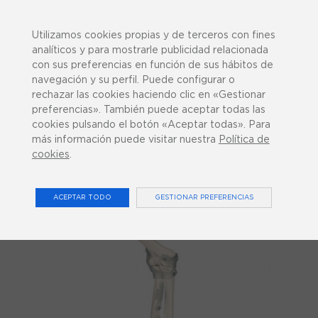
943 358 270
¿Podemos ayudarte?
Utilizamos cookies propias y de terceros con fines
analíticos y para mostrarle publicidad relacionada
con sus preferencias en función de sus hábitos de
navegación y su perfil. Puede configurar o
rechazar las cookies haciendo clic en «Gestionar
preferencias». También puede aceptar todas las
0
cookies pulsando el botón «Aceptar todas». Para
más información puede visitar nuestra
Política de
cookies
.
Inicio
Codo con ligamentos y soporte
ACEPTAR TODO
GESTIONAR PREFERENCIAS