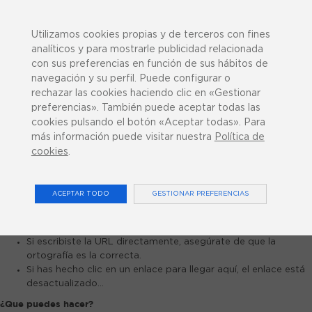
943 358 270
¿Podemos ayudarte?
Utilizamos cookies propias y de terceros con fines
analíticos y para mostrarle publicidad relacionada
con sus preferencias en función de sus hábitos de
navegación y su perfil. Puede configurar o
rechazar las cookies haciendo clic en «Gestionar
preferencias». También puede aceptar todas las
0
cookies pulsando el botón «Aceptar todas». Para
más información puede visitar nuestra
Política de
cookies
.
LO SENTIMOS MUCHO...
ACEPTAR TODO
GESTIONAR PREFERENCIAS
La página que solicitaste no se encontró, y tenemos que adivinar
el por qué.
Si escribiste la URL directamente, asegúrate de que la
ortografía es la correcta.
Si has hecho clic en un enlace para llegar aquí, el enlace está
desactualizado...
¿Que puedes hacer?