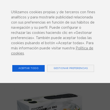
943 358 270
¿Podemos ayudarte?
Utilizamos cookies propias y de terceros con fines
analíticos y para mostrarle publicidad relacionada
con sus preferencias en función de sus hábitos de
navegación y su perfil. Puede configurar o
rechazar las cookies haciendo clic en «Gestionar
preferencias». También puede aceptar todas las
0
cookies pulsando el botón «Aceptar todas». Para
más información puede visitar nuestra
Política de
cookies
.
Inicio
Rulo Fascial Pro Pinofit
ACEPTAR TODO
GESTIONAR PREFERENCIAS