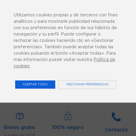
943 358 270
¿Podemos ayudarte?
Utilizamos cookies propias y de terceros con fines
analíticos y para mostrarle publicidad relacionada
con sus preferencias en función de sus hábitos de
navegación y su perfil. Puede configurar o
rechazar las cookies haciendo clic en «Gestionar
preferencias». También puede aceptar todas las
0
cookies pulsando el botón «Aceptar todas». Para
más información puede visitar nuestra
Política de
cookies
.
ESPECIALES
ACEPTAR TODO
GESTIONAR PREFERENCIAS
Inicio
Maquinaria y Mobiliario
Camillas
Especiales
Envíos gratis
100% seguro
Contacto
a partir de 150€