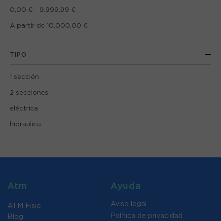
0,00 €
-
9.999,99 €
A partir de
10.000,00 €
TIPO
1 sección
2 secciones
eléctrica
hidraulica
Atm
Ayuda
Aviso legal
ATM Fisio
Política de privacidad
Blog